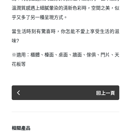
溫潤質感遇上細膩暈染的清新色彩時，空間之美，似
乎又多了另一種呈現方式。
當生活時刻有驚喜時，你怎能不愛上享受生活的滋
登 入
味?
忘記密碼？
※適用：櫃體、檯面、桌面、牆面、傢俱、門片、天
花板等
建立專屬帳號
只要再完成幾個步驟，即可完成帳號的註冊程序，
回上一頁
我 要 註 冊
相關產品