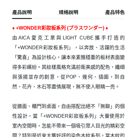
產品說明
規格說明
產品特色
♦ +WONDER彩妝板系列 (プラスワンダー) ♦
由AICA愛克工業與LIGHT CUBE攜手打造的
「+WONDER彩妝板系列」，以奔放、活躍的生活
「驚喜」為設計核心，讓本來素雅穩重的板材表面變
得多彩繽紛。其紋樣風格充滿前衛美感的配色，纖細
與張揚並存的創意，從POP、幾何、插圖，到自
然、花卉、木石等盡情展現，無不使人眼睛一亮。
✕
會員登入
從牆面、櫃門到桌面，自由搭配出絕不「無聊」的個
性設計，當「+WONDER彩妝板系列」大量使用於
室內空間時，怎能不帶來一個吸引眾人目光的精彩空
間？特別是近來大獲好評的染色木紋系列，當木紋的