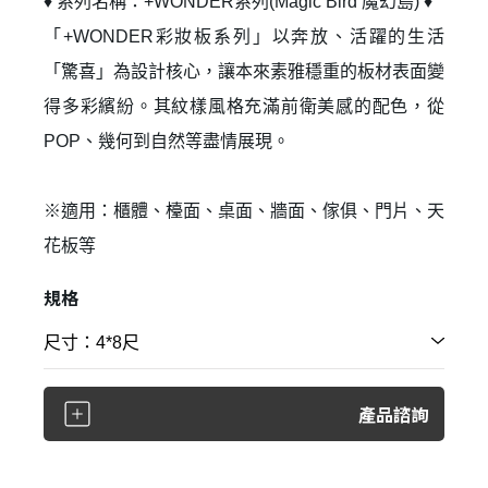
♦ 系列名稱：+WONDER系列(Magic Bird 魔幻島) ♦
「+WONDER彩妝板系列」以奔放、活躍的生活
「驚喜」為設計核心，讓本來素雅穩重的板材表面變
得多彩繽紛。其紋樣風格充滿前衛美感的配色，從
POP、幾何到自然等盡情展現。
※適用：櫃體、檯面、桌面、牆面、傢俱、門片、天
花板等
規格
產品諮詢